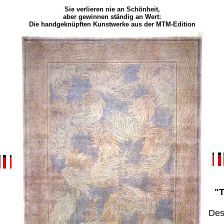
Sie verlieren nie an Schönheit,
aber gewinnen ständig an Wert:
Die handgeknüpften Kunstwerke aus der MTM-Edition
"T
Des